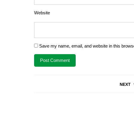
Website
Save my name, email, and website in this browse
Post
NEXT
navigation
Next
post: