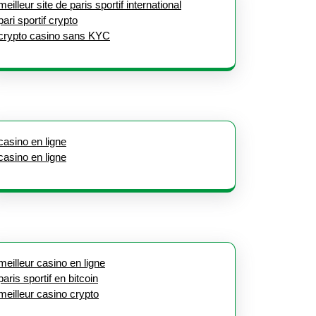
meilleur site de paris sportif international
pari sportif crypto
crypto casino sans KYC
casino en ligne
casino en ligne
meilleur casino en ligne
paris sportif en bitcoin
meilleur casino crypto