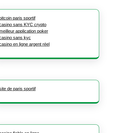
bitcoin paris sportif
casino sans KYC crypto
meilleur application poker
casino sans kyc
casino en ligne argent réel
site de paris sportif