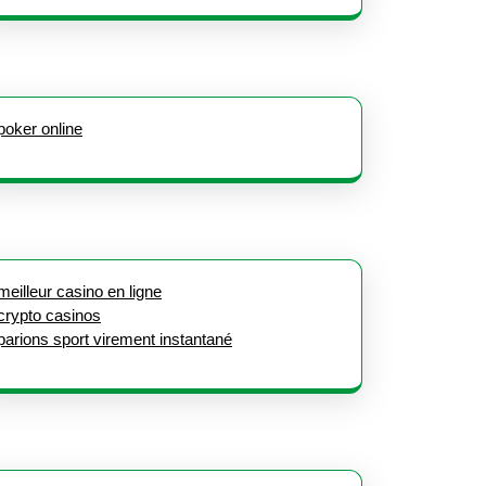
poker online
meilleur casino en ligne
crypto casinos
parions sport virement instantané