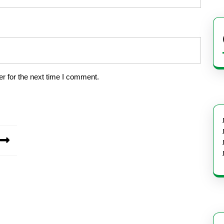
r for the next time I comment.