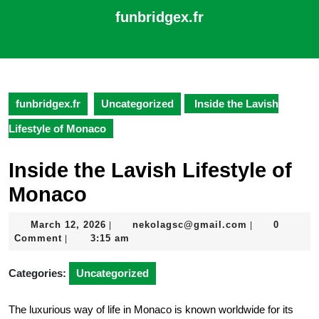
Skip
funbridgex.fr
to
content
Open
Skip
Button
to
content
funbridgex.fr
Uncategorized
Inside the Lavish
Lifestyle of Monaco
Inside the Lavish Lifestyle of
Monaco
March
nekolagsc@gm
March 12, 2026
nekolagsc@gmail.com
0
|
|
12,
Comment
3:15 am
|
2026
Categories:
Uncategorized
The luxurious way of life in Monaco is known worldwide for its