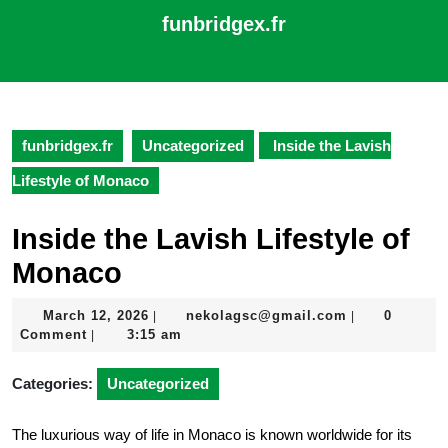
Skip
funbridgex.fr
to
content
Open
Skip
Button
to
content
funbridgex.fr
Uncategorized
Inside the Lavish
Lifestyle of Monaco
Inside the Lavish Lifestyle of
Monaco
March
nekolagsc@gm
March 12, 2026
nekolagsc@gmail.com
0
|
|
12,
Comment
3:15 am
|
2026
Categories:
Uncategorized
The luxurious way of life in Monaco is known worldwide for its