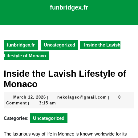
Skip
funbridgex.fr
to
content
Open
Skip
Button
to
content
funbridgex.fr
Uncategorized
Inside the Lavish
Lifestyle of Monaco
Inside the Lavish Lifestyle of
Monaco
March
nekolagsc@gm
March 12, 2026
nekolagsc@gmail.com
0
|
|
12,
Comment
3:15 am
|
2026
Categories:
Uncategorized
The luxurious way of life in Monaco is known worldwide for its